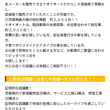
全メーカーを販売できるナオイオートだからこそ高価格で買取を
し、
低価格で販売させていただくことが可能です。
◎茨城県最大級の総在庫数 約２,０００台！！
ナオイオートは、軽自動車の未使用車、中古車合わせて総在庫、
約２,０００台！！
燃費の良い車を探している方、安全装置付きの車を探している
方、
子育て中でスライドドアタイプの車を探している方、
お仕事で荷物をたくさん載せる方など、お客様のご要望に合わせ
てピッタリの１台を
お探しします！
ぜひお近くの店舗にお気軽にご相談下さい！！
②県内20店舗！お近くの店舗へすぐに行ける！！
圧倒的な店舗数！
茨城県内で車両販売店20拠点、サービス工場13拠点、修理工場
10拠点と
圧倒的な店舗数で地域の皆様に安心したカーライフを過ごしてい
ただけるよう