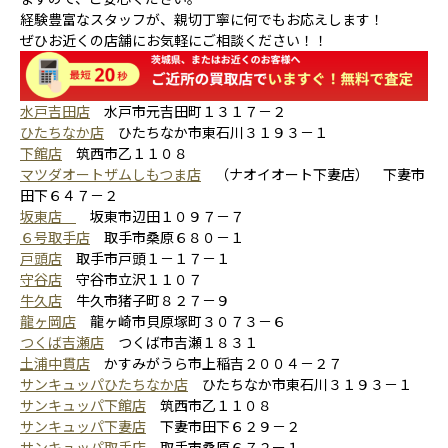
経験豊富なスタッフが、親切丁寧に何でもお応えします！
ぜひお近くの店舗にお気軽にご相談ください！！
水戸吉田店
水戸市元吉田町１３１７－２
ひたちなか店
ひたちなか市東石川３１９３－１
下館店
筑西市乙１１０８
マツダオートザムしもつま店
（ナオイオート下妻店） 下妻市
田下６４７－２
坂東店
坂東市辺田１０９７－７
６号取手店
取手市桑原６８０－１
戸頭店
取手市戸頭１－１７－１
守谷店
守谷市立沢１１０７
牛久店
牛久市猪子町８２７－９
龍ヶ岡店
龍ヶ崎市貝原塚町３０７３－６
つくば吉瀬店
つくば市吉瀬１８３１
土浦中貫店
かすみがうら市上稲吉２００４－２７
サンキュッパひたちなか店
ひたちなか市東石川３１９３－１
サンキュッパ下館店
筑西市乙１１０８
サンキュッパ下妻店
下妻市田下６２９－２
サンキュッパ取手店
取手市桑原６７２ー１