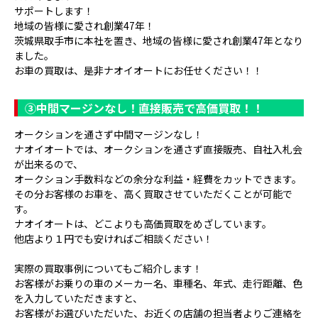
サポートします！
地域の皆様に愛され創業47年！
茨城県取手市に本社を置き、地域の皆様に愛され創業47年となり
ました。
お車の買取は、是非ナオイオートにお任せください！！
③
中間マージンなし！直接販売で高価買取！！
オークションを通さず中間マージンなし！
ナオイオートでは、オークションを通さず直接販売、自社入札会
が出来るので、
オークション手数料などの余分な利益・経費をカットできます。
その分お客様のお車を、高く買取させていただくことが可能で
す。
ナオイオートは、どこよりも高価買取をめざしています。
他店より１円でも安ければご相談ください！
実際の買取事例についてもご紹介します！
お客様がお乗りの車のメーカー名、車種名、年式、走行距離、色
を入力していただきますと、
お客様がお選びいただいた、お近くの店舗の担当者よりご連絡を