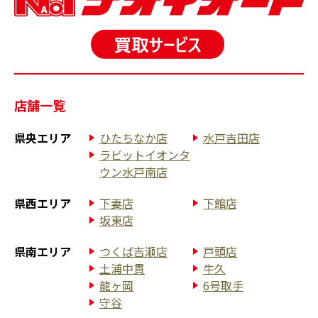
店舗一覧
県央エリア
ひたちなか店
水戸吉田店
ラビットイオンタ
ウン水戸南店
県西エリア
下妻店
下館店
坂東店
県南エリア
つくば吉瀬店
戸頭店
土浦中貫
牛久
龍ヶ岡
6号取手
守谷