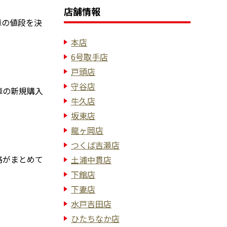
店舗情報
車の値段を決
本店
6号取手店
戸頭店
守谷店
車の新規購入
牛久店
坂東店
龍ヶ岡店
つくば吉瀬店
格がまとめて
土浦中貫店
下館店
下妻店
水戸吉田店
ひたちなか店