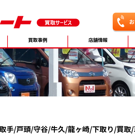
買取事例
店舗情報
手/戸頭/守谷/牛久/龍ヶ崎/下取り/買取/