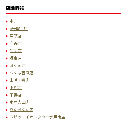
店舗情報
本店
6号取手店
戸頭店
守谷店
牛久店
坂東店
龍ヶ岡店
つくば吉瀬店
土浦中貫店
下館店
下妻店
水戸吉田店
ひたちなか店
ラビットイオンタウン水戸南店