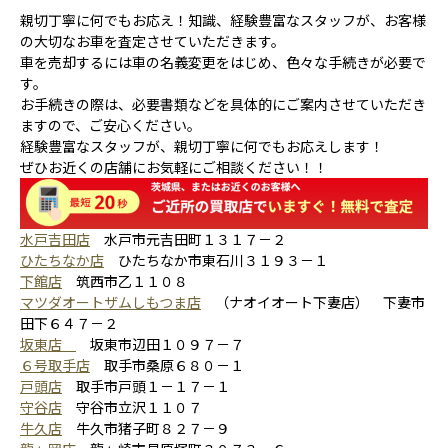
親切丁寧に何でもお応え！知識、経験豊富なスタッフが、お客様
の大切なお車を査定させていただきます。
車を売却するには車の名義変更をはじめ、色々な手続きが必要で
す。
お手続きの際は、必要書類などを具体的にご案内させていただき
ますので、ご安心ください。
経験豊富なスタッフが、親切丁寧に何でもお応えします！
ぜひお近くの店舗にお気軽にご相談ください！！
水戸吉田店
水戸市元吉田町１３１７－２
ひたちなか店
ひたちなか市東石川３１９３－１
下館店
筑西市乙１１０８
マツダオートザムしもつま店
（ナオイオート下妻店） 下妻市
田下６４７－２
坂東店
坂東市辺田１０９７－７
６号取手店
取手市桑原６８０－１
戸頭店
取手市戸頭１－１７－１
守谷店
守谷市立沢１１０７
牛久店
牛久市猪子町８２７－９