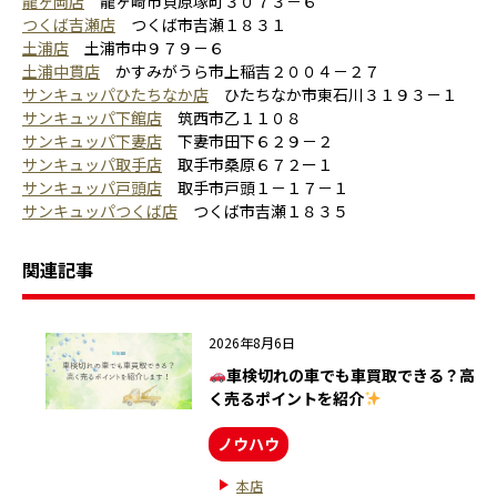
龍ヶ岡店
龍ヶ崎市貝原塚町３０７３－６
つくば吉瀬店
つくば市吉瀬１８３１
土浦店
土浦市中９７９－６
土浦中貫店
かすみがうら市上稲吉２００４－２７
サンキュッパひたちなか店
ひたちなか市東石川３１９３－１
サンキュッパ下館店
筑西市乙１１０８
サンキュッパ下妻店
下妻市田下６２９－２
サンキュッパ取手店
取手市桑原６７２ー１
サンキュッパ戸頭店
取手市戸頭１－１７－１
サンキュッパつくば店
つくば市吉瀬１８３５
関連記事
2026年8月6日
車検切れの車でも車買取できる？高
く売るポイントを紹介
ノウハウ
本店