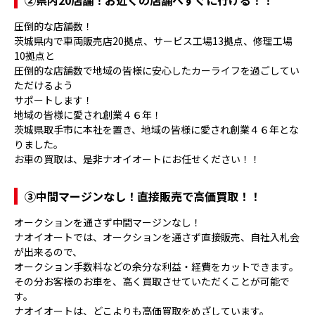
②県内20店舗！お近くの店舗へすぐに行ける！！
圧倒的な店舗数！
茨城県内で車両販売店20拠点、サービス工場13拠点、修理工場
10拠点と
圧倒的な店舗数で地域の皆様に安心したカーライフを過ごしてい
ただけるよう
サポートします！
地域の皆様に愛され創業４６年！
茨城県取手市に本社を置き、地域の皆様に愛され創業４６年とな
りました。
お車の買取は、是非ナオイオートにお任せください！！
③
中間マージンなし！直接販売で高価買取！！
オークションを通さず中間マージンなし！
ナオイオートでは、オークションを通さず直接販売、自社入札会
が出来るので、
オークション手数料などの余分な利益・経費をカットできます。
その分お客様のお車を、高く買取させていただくことが可能で
す。
ナオイオートは、どこよりも高価買取をめざしています。