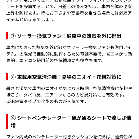
ェードを設置することで、日差しの侵入を抑え、車内全体の温度
上昇を防げます。特にお子さまや高齢者を乗せる場合には必須ア
イテムといえるでしょう。
⑦ ソーラー換気ファン：駐車中の熱気を外に排出
車内にたまった熱気を外に逃がすソーラー換気ファンも注目アイ
テム。太陽光で自動的に動作するため電源不要で、省エネかつ効
果的。エアコン使用前の空気循環にも役立ちます。
⑧ 車載用空気清浄機：夏場のニオイ・花粉対策に
暑さと湿気で車内のニオイが気になる時期。空気清浄機は花粉や
ほこり、タバコ臭、エアコンからのカビ臭対策にも有効です。
USB給電タイプで小型のものが人気です。
⑨ シートベンチレーター：風が通るシートで涼しさ倍
増
ファン内蔵のベンチレーター付きクッションを使えば、通気性が