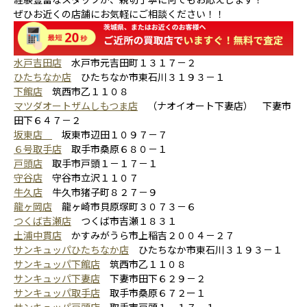
ぜひお近くの店舗にお気軽にご相談ください！！
水戸吉田店
水戸市元吉田町１３１７－２
ひたちなか店
ひたちなか市東石川３１９３－１
下館店
筑西市乙１１０８
マツダオートザムしもつま店
（ナオイオート下妻店） 下妻市
田下６４７－２
坂東店
坂東市辺田１０９７－７
６号取手店
取手市桑原６８０－１
戸頭店
取手市戸頭１－１７－１
守谷店
守谷市立沢１１０７
牛久店
牛久市猪子町８２７－９
龍ヶ岡店
龍ヶ崎市貝原塚町３０７３－６
つくば吉瀬店
つくば市吉瀬１８３１
土浦中貫店
かすみがうら市上稲吉２００４－２７
サンキュッパひたちなか店
ひたちなか市東石川３１９３－１
サンキュッパ下館店
筑西市乙１１０８
サンキュッパ下妻店
下妻市田下６２９－２
サンキュッパ取手店
取手市桑原６７２ー１