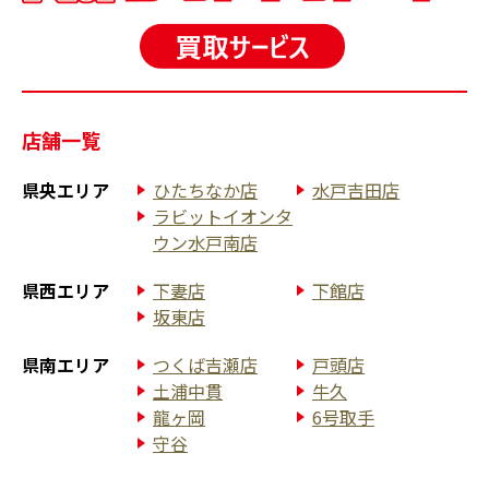
店舗一覧
県央エリア
ひたちなか店
水戸吉田店
ラビットイオンタ
ウン水戸南店
県西エリア
下妻店
下館店
坂東店
県南エリア
つくば吉瀬店
戸頭店
土浦中貫
牛久
龍ヶ岡
6号取手
守谷