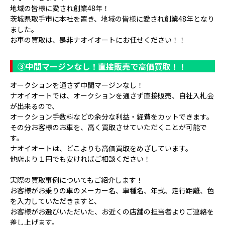
地域の皆様に愛され創業48年！
茨城県取手市に本社を置き、地域の皆様に愛され創業48年となり
ました。
お車の買取は、是非ナオイオートにお任せください！！
③
中間マージンなし！直接販売で高価買取！！
オークションを通さず中間マージンなし！
ナオイオートでは、オークションを通さず直接販売、自社入札会
が出来るので、
オークション手数料などの余分な利益・経費をカットできます。
その分お客様のお車を、高く買取させていただくことが可能で
す。
ナオイオートは、どこよりも高価買取をめざしています。
他店より１円でも安ければご相談ください！
実際の買取事例についてもご紹介します！
お客様がお乗りの車のメーカー名、車種名、年式、走行距離、色
を入力していただきますと、
お客様がお選びいただいた、お近くの店舗の担当者よりご連絡を
差し上げます。