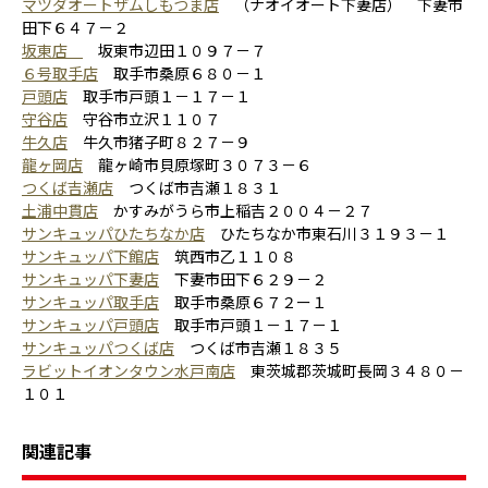
マツダオートザムしもつま店
（ナオイオート下妻店） 下妻市
田下６４７－２
坂東店
坂東市辺田１０９７－７
６号取手店
取手市桑原６８０－１
戸頭店
取手市戸頭１－１７－１
守谷店
守谷市立沢１１０７
牛久店
牛久市猪子町８２７－９
龍ヶ岡店
龍ヶ崎市貝原塚町３０７３－６
つくば吉瀬店
つくば市吉瀬１８３１
土浦中貫店
かすみがうら市上稲吉２００４－２７
サンキュッパひたちなか店
ひたちなか市東石川３１９３－１
サンキュッパ下館店
筑西市乙１１０８
サンキュッパ下妻店
下妻市田下６２９－２
サンキュッパ取手店
取手市桑原６７２ー１
サンキュッパ戸頭店
取手市戸頭１－１７－１
サンキュッパつくば店
つくば市吉瀬１８３５
ラビットイオンタウン水戸南店
東茨城郡茨城町長岡３４８０－
１０１
関連記事