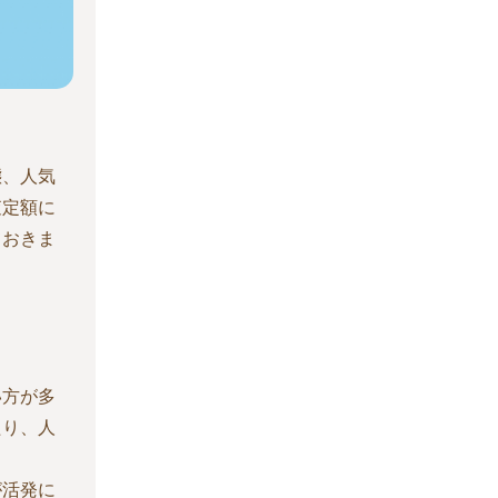
態、人気
査定額に
ておきま
い方が多
たり、人
が活発に