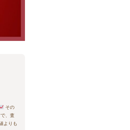
その
で、査
値よりも