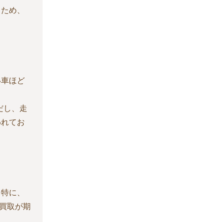
るため、
い車ほど
だし、走
われてお
特に、
買取が期