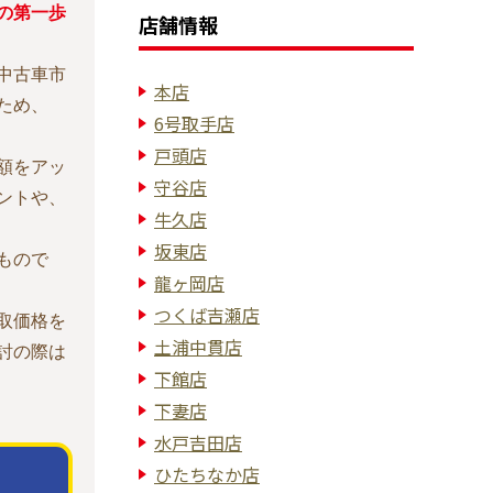
の第一歩
店舗情報
中古車市
本店
ため、
6号取手店
戸頭店
額をアッ
守谷店
ントや、
牛久店
坂東店
もので
龍ヶ岡店
つくば吉瀬店
取価格を
土浦中貫店
討の際は
下館店
下妻店
水戸吉田店
ひたちなか店