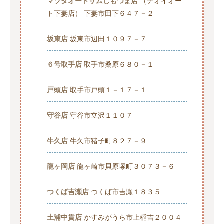
マツダオートザムしもつま店
（ナオイオー
ト下妻店） 下妻市田下６４７－２
坂東店
坂東市辺田１０９７－７
６号取手店
取手市桑原６８０－１
戸頭店
取手市戸頭１－１７－１
守谷店
守谷市立沢１１０７
牛久店
牛久市猪子町８２７－９
龍ヶ岡店
龍ヶ崎市貝原塚町３０７３－６
つくば吉瀬店
つくば市吉瀬１８３５
土浦中貫店
かすみがうら市上稲吉２００４