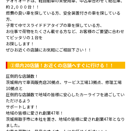
ナオイオートは、軽自動車の未使用車、中古車合わせて総在庫、
約２,０００台！！
燃費の良い車を探している方、安全装置付きの車を探している
方、
子育て中でスライドドアタイプの車を探している方、
お仕事で荷物をたくさん載せる方など、お客様のご要望に合わせ
てピッタリの１台を
お探しします！
ぜひお近くの店舗にお気軽にご相談下さい！！
②県内20店舗！お近くの店舗へすぐに行ける！！
圧倒的な店舗数！
茨城県内で車両販売店20拠点、サービス工場13拠点、修理工場
10拠点と
圧倒的な店舗数で地域の皆様に安心したカーライフを過ごしてい
ただけるよう
サポートします！
地域の皆様に愛され創業47年！
茨城県取手市に本社を置き、地域の皆様に愛され創業47年となり
ました。