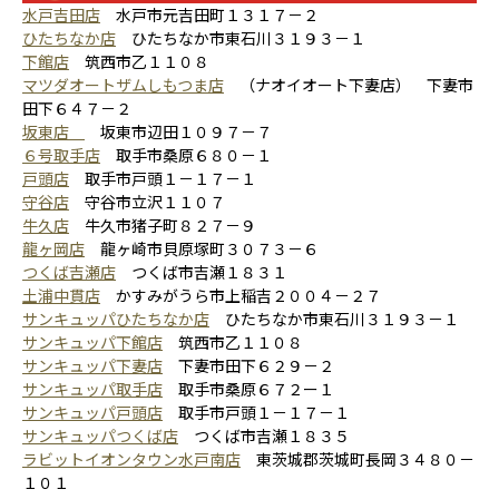
水戸吉田店
水戸市元吉田町１３１７－２
ひたちなか店
ひたちなか市東石川３１９３－１
下館店
筑西市乙１１０８
マツダオートザムしもつま店
（ナオイオート下妻店） 下妻市
田下６４７－２
坂東店
坂東市辺田１０９７－７
６号取手店
取手市桑原６８０－１
戸頭店
取手市戸頭１－１７－１
守谷店
守谷市立沢１１０７
牛久店
牛久市猪子町８２７－９
龍ヶ岡店
龍ヶ崎市貝原塚町３０７３－６
つくば吉瀬店
つくば市吉瀬１８３１
土浦中貫店
かすみがうら市上稲吉２００４－２７
サンキュッパひたちなか店
ひたちなか市東石川３１９３－１
サンキュッパ下館店
筑西市乙１１０８
サンキュッパ下妻店
下妻市田下６２９－２
サンキュッパ取手店
取手市桑原６７２ー１
サンキュッパ戸頭店
取手市戸頭１－１７－１
サンキュッパつくば店
つくば市吉瀬１８３５
ラビットイオンタウン水戸南店
東茨城郡茨城町長岡３４８０－
１０１