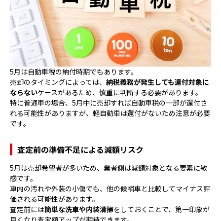
5月は自動車税の納付時期でもあります。
売却のタイミングによっては、
納税義務が発生しても還付対象に
ならない
ケースがあるため、慎重に判断する必要があります。
特に普通車の場合、5月中に売却すれば自動車税の一部が還付さ
れる可能性がありますが、軽自動車は還付がないため注意が必要
です。
査定前の準備不足による減額リスク
5月は売却希望者が多いため、業者側は減額対象となる要素に敏
感です。
車内の汚れや外装の小傷でも、他の候補車と比較してマイナス評
価される可能性があります。
査定前には
簡単な洗車や内装清掃
をしておくことで、第一印象が
良くなり査定額アップが期待できます。