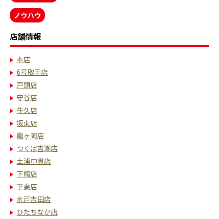
ノウハウ
店舗情報
本店
6号取手店
戸頭店
守谷店
牛久店
坂東店
龍ヶ岡店
つくば吉瀬店
土浦中貫店
下館店
下妻店
水戸吉田店
ひたちなか店