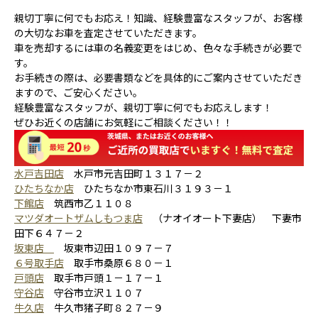
親切丁寧に何でもお応え！知識、経験豊富なスタッフが、お客様
の大切なお車を査定させていただきます。
車を売却するには車の名義変更をはじめ、色々な手続きが必要で
す。
お手続きの際は、必要書類などを具体的にご案内させていただき
ますので、ご安心ください。
経験豊富なスタッフが、親切丁寧に何でもお応えします！
ぜひお近くの店舗にお気軽にご相談ください！！
水戸吉田店
水戸市元吉田町１３１７－２
ひたちなか店
ひたちなか市東石川３１９３－１
下館店
筑西市乙１１０８
マツダオートザムしもつま店
（ナオイオート下妻店） 下妻市
田下６４７－２
坂東店
坂東市辺田１０９７－７
６号取手店
取手市桑原６８０－１
戸頭店
取手市戸頭１－１７－１
守谷店
守谷市立沢１１０７
牛久店
牛久市猪子町８２７－９