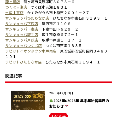
龍ヶ岡店
龍ヶ崎市貝原塚町３０７３－６
つくば吉瀬店
つくば市吉瀬１８３１
土浦中貫店
かすみがうら市上稲吉２００４－２７
サンキュッパひたちなか店
ひたちなか市東石川３１９３－１
サンキュッパ下館店
筑西市乙１１０８
サンキュッパ下妻店
下妻市田下６２９－２
サンキュッパ取手店
取手市桑原６７２ー１
サンキュッパ戸頭店
取手市戸頭１－１７－１
サンキュッパつくば店
つくば市吉瀬１８３５
ラビットイオンタウン水戸南店
東茨城郡茨城町長岡３４８０－
１０１
ラビットひたちなか店
ひたちなか市東石川３１９４－１
関連記事
2025年12月13日
2025年▸2026年 年末年始営業日の
お知らせ
お知らせ