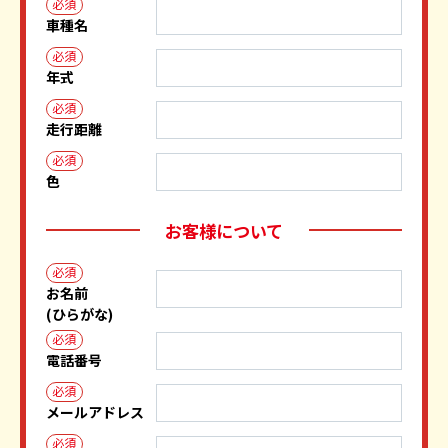
必須
車種名
必須
年式
必須
走行距離
必須
色
お客様について
必須
お名前
(ひらがな)
必須
電話番号
必須
メールアドレス
必須