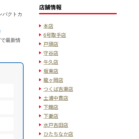
店舗情報
ンパクトカ
本店
6号取手店
グで最新情
戸頭店
守谷店
牛久店
坂東店
龍ヶ岡店
つくば吉瀬店
土浦中貫店
下館店
下妻店
水戸吉田店
ひたちなか店