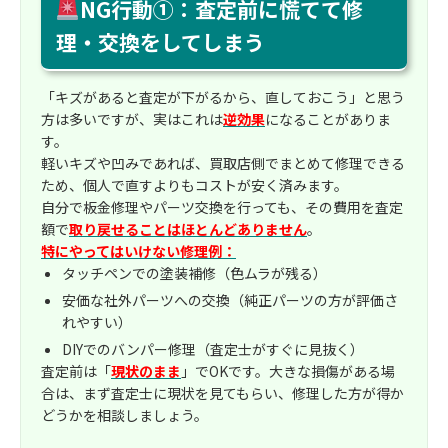
NG行動①：査定前に慌てて修
理・交換をしてしまう
「キズがあると査定が下がるから、直しておこう」と思う
方は多いですが、実はこれは
逆効果
になることがありま
す。
軽いキズや凹みであれば、買取店側でまとめて修理できる
ため、個人で直すよりもコストが安く済みます。
自分で板金修理やパーツ交換を行っても、その費用を査定
額で
取り戻せることはほとんどありません
。
特にやってはいけない修理例：
タッチペンでの塗装補修（色ムラが残る）
安価な社外パーツへの交換（純正パーツの方が評価さ
れやすい）
DIYでのバンパー修理（査定士がすぐに見抜く）
査定前は「
現状のまま
」でOKです。大きな損傷がある場
合は、まず査定士に現状を見てもらい、修理した方が得か
どうかを相談しましょう。