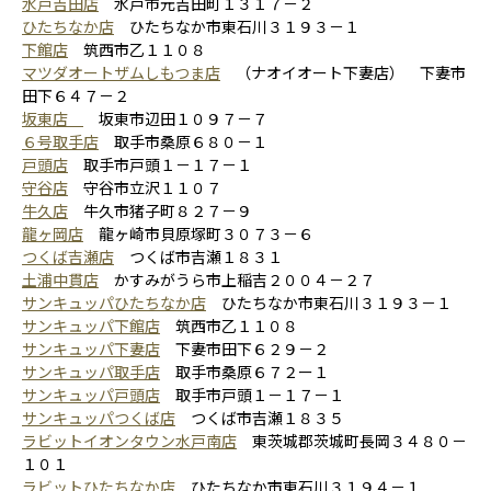
水戸吉田店
水戸市元吉田町１３１７－２
ひたちなか店
ひたちなか市東石川３１９３－１
下館店
筑西市乙１１０８
マツダオートザムしもつま店
（ナオイオート下妻店） 下妻市
田下６４７－２
坂東店
坂東市辺田１０９７－７
６号取手店
取手市桑原６８０－１
戸頭店
取手市戸頭１－１７－１
守谷店
守谷市立沢１１０７
牛久店
牛久市猪子町８２７－９
龍ヶ岡店
龍ヶ崎市貝原塚町３０７３－６
つくば吉瀬店
つくば市吉瀬１８３１
土浦中貫店
かすみがうら市上稲吉２００４－２７
サンキュッパひたちなか店
ひたちなか市東石川３１９３－１
サンキュッパ下館店
筑西市乙１１０８
サンキュッパ下妻店
下妻市田下６２９－２
サンキュッパ取手店
取手市桑原６７２ー１
サンキュッパ戸頭店
取手市戸頭１－１７－１
サンキュッパつくば店
つくば市吉瀬１８３５
ラビットイオンタウン水戸南店
東茨城郡茨城町長岡３４８０－
１０１
ラビットひたちなか店
ひたちなか市東石川３１９４－１