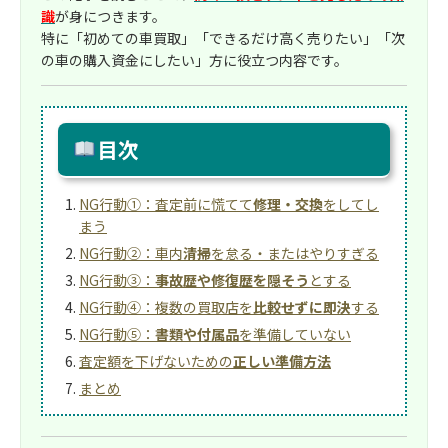
識
が身につきます。
特に「初めての車買取」「できるだけ高く売りたい」「次
の車の購入資金にしたい」方に役立つ内容です。
目次
NG行動①：査定前に慌てて
修理・交換
をしてし
まう
NG行動②：車内
清掃
を怠る・またはやりすぎる
NG行動③：
事故歴や修復歴を隠そう
とする
NG行動④：複数の買取店を
比較せずに即決
する
NG行動⑤：
書類や付属品
を準備していない
査定額を下げないための
正しい準備方法
まとめ