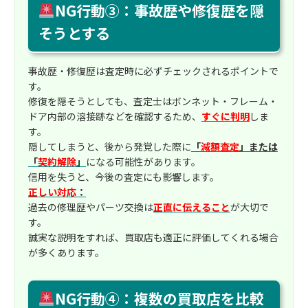
NG行動③：事故歴や修復歴を隠
そうとする
事故歴・修復歴は査定時に必ずチェックされるポイントで
す。
修復を隠そうとしても、査定士はボンネット・フレーム・
ドア内部の溶接跡などを確認するため、
すぐに判明
しま
す。
隠してしまうと、後から発覚した際に
「
減額査定
」または
「
契約解除
」
になる可能性があります。
信用を失うと、今後の査定にも影響します。
正しい対応
：
過去の修理歴やパーツ交換は
正直に伝えること
が大切で
す。
誠実な説明をすれば、買取店も適正に評価してくれる場合
が多くあります。
NG行動④：複数の買取店を比較