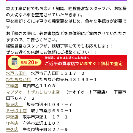
親切丁寧に何でもお応え！知識、経験豊富なスタッフが、お客様
の大切なお車を査定させていただきます。
車を売却するには車の名義変更をはじめ、色々な手続きが必要で
す。
お手続きの際は、必要書類などを具体的にご案内させていただき
ますので、ご安心ください。
経験豊富なスタッフが、親切丁寧に何でもお応えします！
ぜひお近くの店舗にお気軽にご相談ください！！
水戸吉田店
水戸市元吉田町１３１７－２
ひたちなか店
ひたちなか市東石川３１９３－１
下館店
筑西市乙１１０８
マツダオートザムしもつま店
（ナオイオート下妻店） 下妻市
田下６４７－２
坂東店
坂東市辺田１０９７－７
６号取手店
取手市桑原６８０－１
戸頭店
取手市戸頭１－１７－１
守谷店
守谷市立沢１１０７
牛久店
牛久市猪子町８２７－９