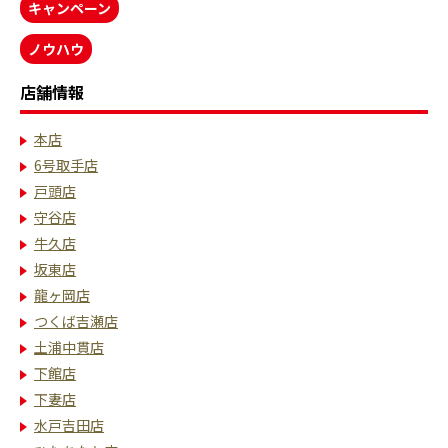
キャンペーン
ノウハウ
店舗情報
本店
6号取手店
戸頭店
守谷店
牛久店
坂東店
龍ヶ岡店
つくば吉瀬店
土浦中貫店
下館店
下妻店
水戸吉田店