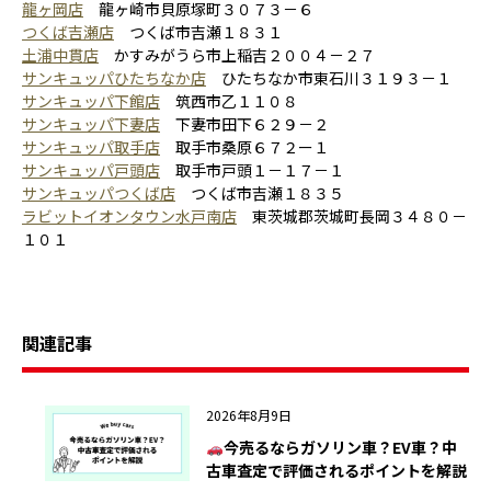
龍ヶ岡店
龍ヶ崎市貝原塚町３０７３－６
つくば吉瀬店
つくば市吉瀬１８３１
土浦中貫店
かすみがうら市上稲吉２００４－２７
サンキュッパひたちなか店
ひたちなか市東石川３１９３－１
サンキュッパ下館店
筑西市乙１１０８
サンキュッパ下妻店
下妻市田下６２９－２
サンキュッパ取手店
取手市桑原６７２ー１
サンキュッパ戸頭店
取手市戸頭１－１７－１
サンキュッパつくば店
つくば市吉瀬１８３５
ラビットイオンタウン水戸南店
東茨城郡茨城町長岡３４８０－
１０１
関連記事
2026年8月9日
今売るならガソリン車？EV車？中
古車査定で評価されるポイントを解説