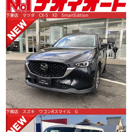
下妻店 マツダ CX-5 XD SmartEdition
下館店 スズキ ワゴンRスマイル G