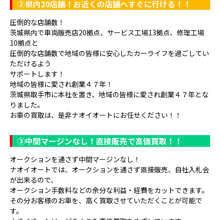
②県内20店舗！お近くの店舗へすぐに行ける！！
圧倒的な店舗数！
茨城県内で車両販売店20拠点、サービス工場13拠点、修理工場
10拠点と
圧倒的な店舗数で地域の皆様に安心したカーライフを過ごしてい
ただけるよう
サポートします！
地域の皆様に愛され創業４７年！
茨城県取手市に本社を置き、地域の皆様に愛され創業４７年とな
りました。
お車の買取は、是非ナオイオートにお任せください！！
③
中間マージンなし！直接販売で高価買取！！
オークションを通さず中間マージンなし！
ナオイオートでは、オークションを通さず直接販売、自社入札会
が出来るので、
オークション手数料などの余分な利益・経費をカットできます。
その分お客様のお車を、高く買取させていただくことが可能で
す。