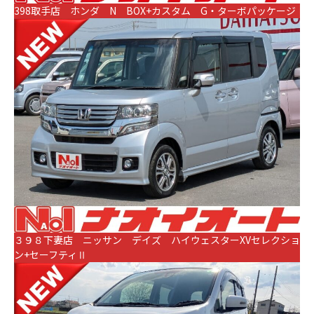
398取手店 ホンダ N BOX+カスタム G・ターボパッケージ
３９８下妻店 ニッサン デイズ ハイウェスターXVセレクショ
ン+セーフティⅡ