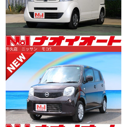
牛久店 ニッサン モコS