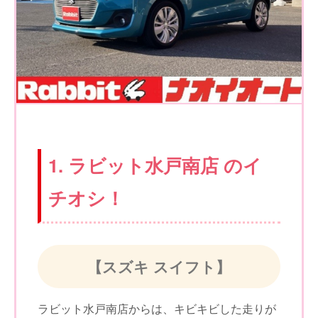
1. ラビット水戸南店 のイ
チオシ！
【スズキ スイフト】
ラビット水戸南店からは、キビキビした走りが