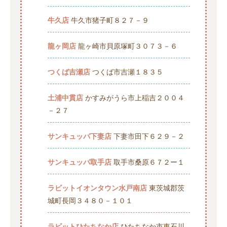
牛久店
牛久市猪子町８２７－９
龍ヶ岡店
龍ヶ崎市貝原塚町３０７３－６
つくば吉瀬店
つくば市吉瀬１８３５
土浦中貫店
かすみがうら市上稲吉２００４
－２７
サンキュッパ下妻店
下妻市田下６２９－２
サンキュッパ取手店
取手市桑原６７２ー１
ラビットイオンタウン水戸南店
東茨城郡茨
城町長岡３４８０－１０１
ラビットひたちなか店
ひたちなか市東石川