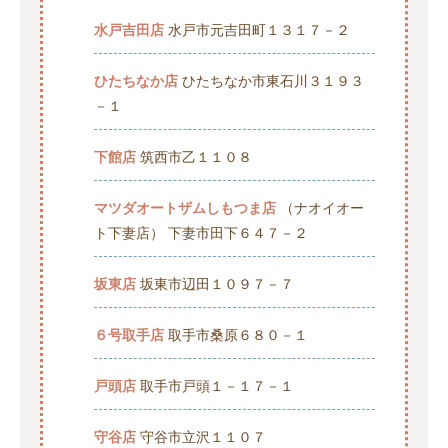
水戸吉田店
水戸市元吉田町１３１７－２
ひたちなか店
ひたちなか市東石川３１９３
－１
下館店
筑西市乙１１０８
マツダオートザムしもつま店
（ナオイオー
ト下妻店） 下妻市田下６４７－２
坂東店
坂東市辺田１０９７－７
６号取手店
取手市桑原６８０－１
戸頭店
取手市戸頭１－１７－１
守谷店
守谷市立沢１１０７