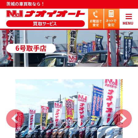
茨城の車買取なら！
MENU
6号取手店