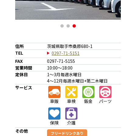
1
2
3
住所
茨城県取手市桑原680-1
TEL
0297-71-5151
FAX
0297-71-5155
営業時間
10:00～18:00
定休日
1～3月毎週水曜日
4～12月毎週水曜日+第二木曜日
サービス
車販
車検
鈑金
パーツ
保険
介護
その他
フリードリンクあり