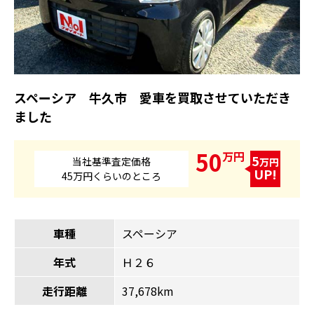
スペーシア 牛久市 愛車を買取させていただき
ました
50
万円
5
当社基準査定価格
万円
UP!
45万円くらいのところ
車種
スペーシア
年式
Ｈ２６
走行距離
37,678km