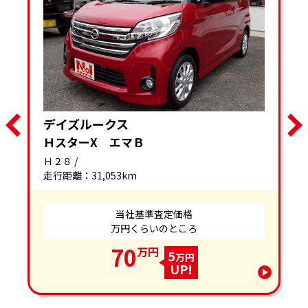
デイズルークス
ＨスターX エマＢ
Ｈ２８ /
走行距離：31,053km
当社基準査定価格
万円くらいのところ
70
万円
5
万円
UP!