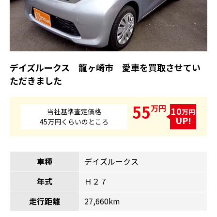
デイズルークス 龍ヶ崎市 愛車を買取させてい
ただきました
55
万円
10
当社基準査定価格
万円
UP!
45万円くらいのところ
車種
デイズルークス
年式
Ｈ２７
走行距離
27,660km