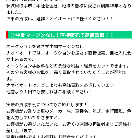
茨城県取手市に本社を置き、地域の皆様に愛され創業48年となり
ました。
お車の買取は、是非ナオイオートにお任せください！！
③
中間マージンなし！直接販売で高価買取！！
オークションを通さず中間マージンなし！
ナオイオートでは、オークションを通さず直接販売、自社入札会
が出来るので、
オークション手数料などの余分な利益・経費をカットできます。
その分お客様のお車を、高く買取させていただくことが可能で
す。
ナオイオートは、どこよりも高価買取をめざしています。
他店より１円でも安ければご相談ください！
実際の買取事例についてもご紹介します！
お客様がお乗りの車のメーカー名、車種名、年式、走行距離、色
を入力していただきますと、
お客様がお選びいただいた、お近くの店舗の担当者よりご連絡を
差し上げます。
査定は無料です！お気軽にお問合せください！