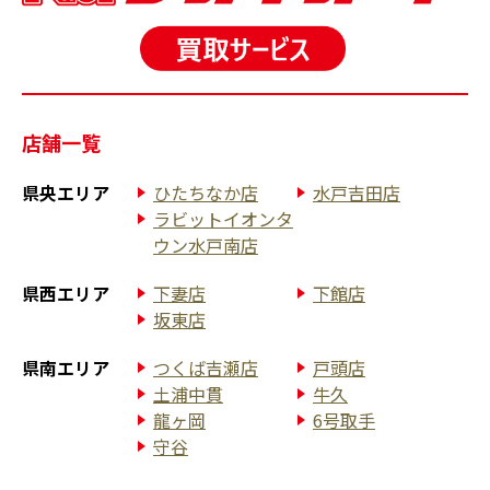
店舗一覧
県央エリア
ひたちなか店
水戸吉田店
ラビットイオンタ
ウン水戸南店
県西エリア
下妻店
下館店
坂東店
県南エリア
つくば吉瀬店
戸頭店
土浦中貫
牛久
龍ヶ岡
6号取手
守谷