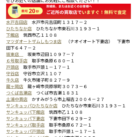
ぜひお近くの店舗にお気軽にご相談ください！！
水戸吉田店
水戸市元吉田町１３１７－２
ひたちなか店
ひたちなか市東石川３１９３－１
下館店
筑西市乙１１０８
マツダオートザムしもつま店
（ナオイオート下妻店） 下妻市
田下６４７－２
坂東店
坂東市辺田１０９７－７
６号取手店
取手市桑原６８０－１
戸頭店
取手市戸頭１－１７－１
守谷店
守谷市立沢１１０７
牛久店
牛久市猪子町８２７－９
龍ヶ岡店
龍ヶ崎市貝原塚町３０７３－６
つくば吉瀬店
つくば市吉瀬１８３１
土浦中貫店
かすみがうら市上稲吉２００４－２７
サンキュッパひたちなか店
ひたちなか市東石川３１９３－１
サンキュッパ下館店
筑西市乙１１０８
サンキュッパ下妻店
下妻市田下６２９－２
サンキュッパ取手店
取手市桑原６７２ー１
サンキュッパ戸頭店
取手市戸頭１－１７－１