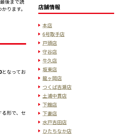
 最後まで読
店舗情報
わかります。
本店
6号取手店
戸頭店
守谷店
牛久店
坂東店
0
となってお
龍ヶ岡店
つくば吉瀬店
土浦中貫店
下館店
する形で、セ
下妻店
水戸吉田店
ひたちなか店