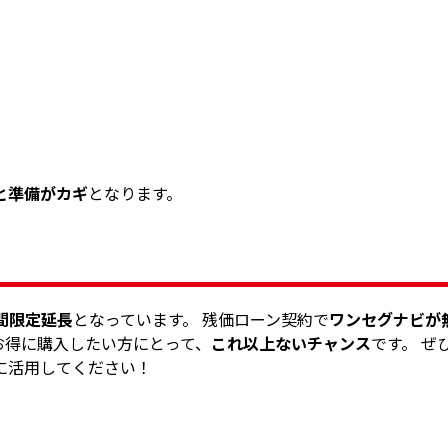
と準備がカギ
となります。
期間限定延長
となっています。 残価ローン契約で
ワンセグナビが
お得に購入したい方にとって、
これ以上ないチャンス
です。 ぜ
に活用してください！