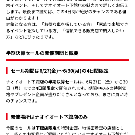
末イベント、そしてナオイオート下館店の魅力まで詳しくお伝え
します。最後まで読めば、この4日間が絶好のチャンスである理
由がわかります！
対象となる方は、「お得な車を探している方」「家族で来場でき
るイベントを探している方」「信頼できる販売店で購入したい
方」などにぴったりです。
半期決算セールの開催期間と概要
セール期間は6/27(金)〜6/30(月)の4日間限定
ナオイオート下館店の
半期決算セール
は、6月27日（金）から30
日（月）までの
4日間限定
で開催されます。期間中のみの特別価
格やプレゼント企画が盛りだくさんとなっており、まさに買い時
のチャンスです。
開催場所はナオイオート下館店のみ
今回のセールは
下館店限定
の特別企画。地域密着型の店舗とし
て、多くのお客様にご愛顧いただいているナオイオート下館店だ