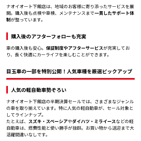
ナオイオート下館店は、地域のお客様に寄り添ったサービスを展
開。購入後も点検や車検、メンテナンスまで
一貫したサポート体
制
が整っています。
購入後のアフターフォローも充実
車の購入後も安心。
保証制度やアフターサービス
が充実してお
り、長く快適にカーライフを楽しむことができます。
目玉車の一部を特別公開！人気車種を厳選ピックアップ
人気の軽自動車勢ぞろい
ナオイオート下館店の半期決算セールでは、さまざまなジャンル
の車を取り揃えています。特に人気の軽自動車が、セール対象と
してラインナップ。
たとえば、
スズキ・スペーシア
や
ダイハツ・ミライース
などの軽
自動車は、燃費性能と使い勝手が抜群。お買い物から送迎まで大
活躍間違いなしです。