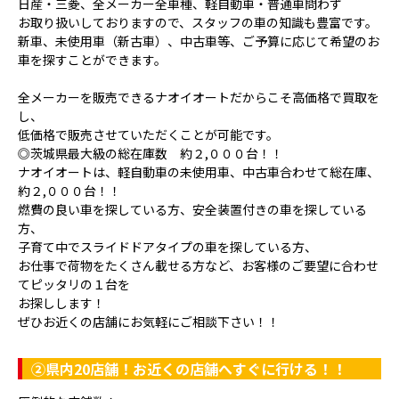
日産・三菱、全メーカー全車種、軽自動車・普通車問わず
お取り扱いしておりますので、スタッフの車の知識も豊富です。
新車、未使用車（新古車）、中古車等、ご予算に応じて希望のお
車を探すことができます。
全メーカーを販売できるナオイオートだからこそ高価格で買取を
し、
低価格で販売させていただくことが可能です。
◎茨城県最大級の総在庫数 約２,０００台！！
ナオイオートは、軽自動車の未使用車、中古車合わせて総在庫、
約２,０００台！！
燃費の良い車を探している方、安全装置付きの車を探している
方、
子育て中でスライドドアタイプの車を探している方、
お仕事で荷物をたくさん載せる方など、お客様のご要望に合わせ
てピッタリの１台を
お探しします！
ぜひお近くの店舗にお気軽にご相談下さい！！
②県内20店舗！お近くの店舗へすぐに行ける！！