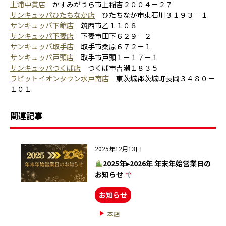
土浦中貫店
かすみがうら市上稲吉２００４－２７
サンキュッパひたちなか店
ひたちなか市東石川３１９３－１
サンキュッパ下館店
筑西市乙１１０８
サンキュッパ下妻店
下妻市田下６２９－２
サンキュッパ取手店
取手市桑原６７２ー１
サンキュッパ戸頭店
取手市戸頭１－１７－１
サンキュッパつくば店
つくば市吉瀬１８３５
ラビットイオンタウン水戸南店
東茨城郡茨城町長岡３４８０－
１０１
関連記事
2025年12月13日
2025年▸2026年 年末年始営業日の
お知らせ
お知らせ
本店