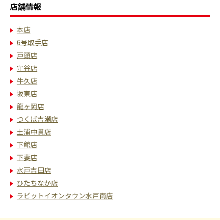
店舗情報
本店
6号取手店
戸頭店
守谷店
牛久店
坂東店
龍ヶ岡店
つくば吉瀬店
土浦中貫店
下館店
下妻店
水戸吉田店
ひたちなか店
ラビットイオンタウン水戸南店