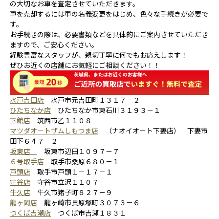
の大切なお車を査定させていただきます。
車を売却するには車の名義変更をはじめ、色々な手続きが必要で
す。
お手続きの際は、必要書類などを具体的にご案内させていただき
ますので、ご安心ください。
経験豊富なスタッフが、親切丁寧に何でもお応えします！
ぜひお近くの店舗にお気軽にご相談ください！！
水戸吉田店
水戸市元吉田町１３１７－２
ひたちなか店
ひたちなか市東石川３１９３－１
下館店
筑西市乙１１０８
マツダオートザムしもつま店
（ナオイオート下妻店） 下妻市
田下６４７－２
坂東店
坂東市辺田１０９７－７
６号取手店
取手市桑原６８０－１
戸頭店
取手市戸頭１－１７－１
守谷店
守谷市立沢１１０７
牛久店
牛久市猪子町８２７－９
龍ヶ岡店
龍ヶ崎市貝原塚町３０７３－６
つくば吉瀬店
つくば市吉瀬１８３１